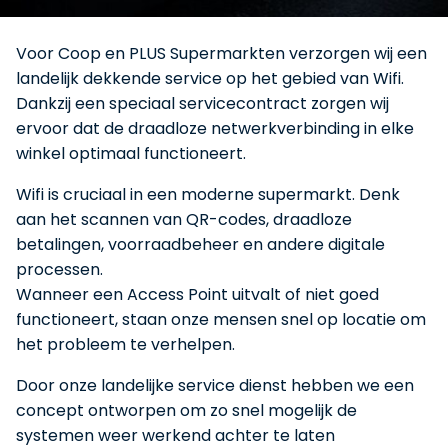
Utron Group
support
Voor Coop en PLUS Supermarkten verzorgen wij een
werken bij
NL
EN
landelijk dekkende service op het gebied van Wifi.
Dankzij een speciaal servicecontract zorgen wij
blog
ervoor dat de draadloze netwerkverbinding in elke
SLUITEN
winkel optimaal functioneert.
Utron Group
Wifi is cruciaal in een moderne supermarkt. Denk
aan het scannen van QR-codes, draadloze
NL
EN
betalingen, voorraadbeheer en andere digitale
processen.
Wanneer een Access Point uitvalt of niet goed
SLUITEN
functioneert, staan onze mensen snel op locatie om
het probleem te verhelpen.
Door onze landelijke service dienst hebben we een
concept ontworpen om zo snel mogelijk de
systemen weer werkend achter te laten