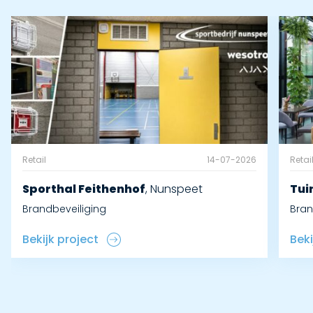
Retail
14-07-2026
Retai
Sporthal Feithenhof
,
Nunspeet
Tui
Brandbeveiliging
Bran
Bekijk project
Beki